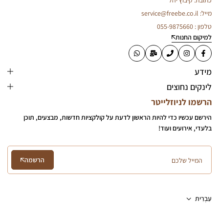
כתובת: קיבוץ יהל
מייל: service@freebe.co.il
טלפון : 055-9875660
למיקום החנות
מידע
לינקים נחוצים
הרשמו לניוזלייטר
הירשם עכשיו כדי להיות הראשון לדעת על קולקציות חדשות, מבצעים, תוכן
בלעדי, אירועים ועוד!
הרשמה
עִבְרִית