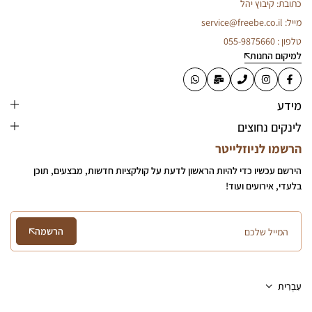
כתובת: קיבוץ יהל
מייל: service@freebe.co.il
טלפון : 055-9875660
למיקום החנות
מידע
לינקים נחוצים
הרשמו לניוזלייטר
הירשם עכשיו כדי להיות הראשון לדעת על קולקציות חדשות, מבצעים, תוכן
בלעדי, אירועים ועוד!
הרשמה
עִבְרִית