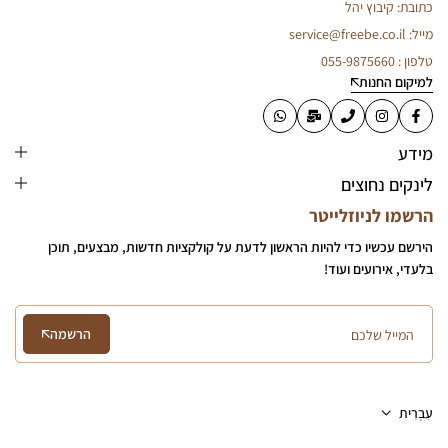
כתובת: קיבוץ יהל
מייל: service@freebe.co.il
טלפון : 055-9875660
למיקום החנות
מידע
לינקים נחוצים
הרשמו לניוזלייטר
הירשם עכשיו כדי להיות הראשון לדעת על קולקציות חדשות, מבצעים, תוכן
בלעדי, אירועים ועוד!
הרשמה
עִבְרִית