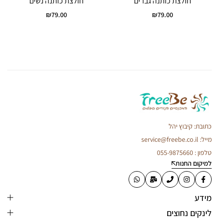
חולצת כותנה גברים
חולצת כותנה נשים
₪
79.00
₪
79.00
כתובת: קיבוץ יהל
מייל: service@freebe.co.il
טלפון : 055-9875660
למיקום החנות
מידע
לינקים נחוצים