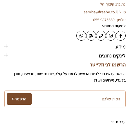
כתובת: קיבוץ יהל
מייל: service@freebe.co.il
טלפון : 055-9875660
למיקום החנות
מידע
לינקים נחוצים
הרשמו לניוזלייטר
הירשם עכשיו כדי להיות הראשון לדעת על קולקציות חדשות, מבצעים, תוכן
בלעדי, אירועים ועוד!
הרשמה
עִבְרִית