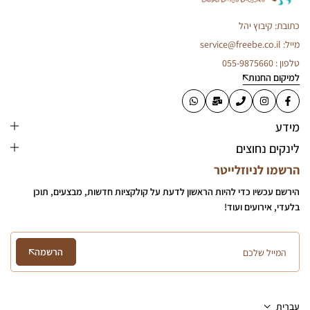
כתובת: קיבוץ יהל
מייל: service@freebe.co.il
טלפון : 055-9875660
למיקום החנות
מידע
לינקים נחוצים
הרשמו לניוזלייטר
הירשם עכשיו כדי להיות הראשון לדעת על קולקציות חדשות, מבצעים, תוכן
בלעדי, אירועים ועוד!
הרשמה
עִבְרִית