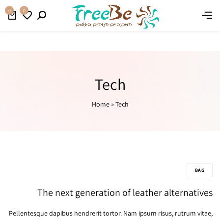
משלוח חינם בהזמנה מעל 399 ₪
קנו עכשיו
0
0
Tech
Home
»
Tech
BAG
The next generation of leather alternatives
Pellentesque dapibus hendrerit tortor. Nam ipsum risus, rutrum vitae,