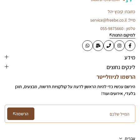
כתובת: קיבוץ יהל
מייל: service@freebe.co.il
טלפון : 055-9875660
למיקום החנות
מידע
לינקים נחוצים
הרשמו לניוזלייטר
הירשם עכשיו כדי להיות הראשון לדעת על קולקציות חדשות, מבצעים, תוכן
בלעדי, אירועים ועוד!
הרשמה
עִבְרִית