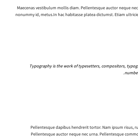
Maecenas vestibulum mollis diam. Pellentesque auctor neque nec u
nonummy id, metus.In hac habitasse platea dictumst. Etiam ultricies
Typography is the work of typesetters, compositors, typogra
numbers
Pellentesque dapibus hendrerit tortor. Nam ipsum risus, r
Pellentesque auctor neque nec urna. Pellentesque commodo