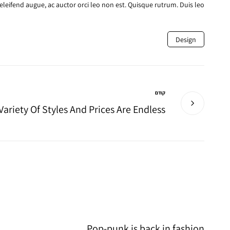
 eleifend augue, ac auctor orci leo non est. Quisque rutrum. Duis leo.
Design
קודם
Variety Of Styles And Prices Are Endless
Pop-punk is back in fashion