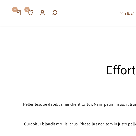
0
0
שפה
Effor
Pellentesque dapibus hendrerit tortor. Nam ipsum risus, rutrum
Curabitur blandit mollis lacus. Phasellus nec sem in justo pelle