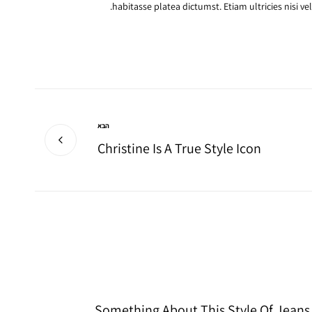
habitasse platea dictumst. Etiam ultricies nisi v
הבא
Christine Is A True Style Icon
Something About This Style Of Jeans