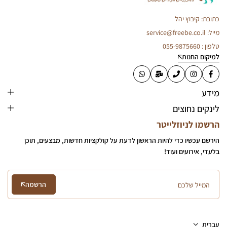
כתובת: קיבוץ יהל
מייל: service@freebe.co.il
טלפון : 055-9875660
למיקום החנות
מידע
לינקים נחוצים
הרשמו לניוזלייטר
הירשם עכשיו כדי להיות הראשון לדעת על קולקציות חדשות, מבצעים, תוכן
בלעדי, אירועים ועוד!
הרשמה
עִבְרִית