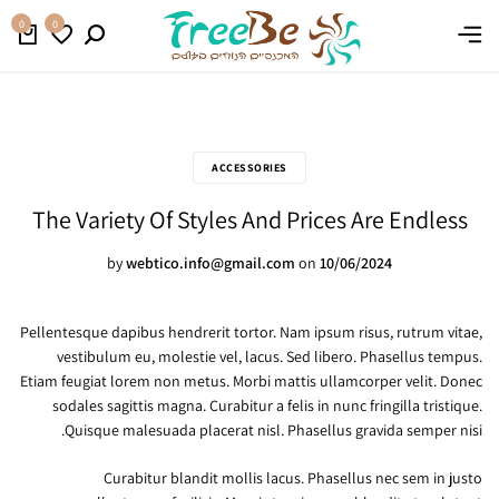
משלוח חינם בהזמנה מעל 399 ₪
קנו עכשיו
0
0
ACCESSORIES
The Variety Of Styles And Prices Are Endless
by
webtico.info@gmail.com
on
10/06/2024
Pellentesque dapibus hendrerit tortor. Nam ipsum risus, rutrum vitae,
vestibulum eu, molestie vel, lacus. Sed libero. Phasellus tempus.
Etiam feugiat lorem non metus. Morbi mattis ullamcorper velit. Donec
sodales sagittis magna. Curabitur a felis in nunc fringilla tristique.
Quisque malesuada placerat nisl. Phasellus gravida semper nisi.
Curabitur blandit mollis lacus. Phasellus nec sem in justo