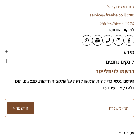
כתובת: קיבוץ יהל
מייל: service@freebe.co.il
טלפון : 055-9875660
למיקום החנות
מידע
לינקים נחוצים
הרשמו לניוזלייטר
הירשם עכשיו כדי להיות הראשון לדעת על קולקציות חדשות, מבצעים, תוכן
בלעדי, אירועים ועוד!
הרשמה
עִבְרִית