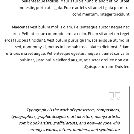
pellentesque facilisis. Mauris turpis nunc, blandit et, volutpat
molestie, porta ut, ligula. Fusce ac felis sit amet ligula pharetra
condimentum. Integer tincidunt.
Maecenas vestibulum mollis diam. Pellentesque auctor neque nec
urna. Pellentesque commodo eros a enim. Etiam sit amet orci eget
eros faucibus tincidunt. Vestibulum purus quam, scelerisque ut, mollis
sed, nonummy id, metus.In hac habitasse platea dictumst. Etiam
ultricies nisi vel augue. Pellentesque egestas, neque sit amet convallis
pulvinar, justo nulla eleifend augue, ac auctor orci leo non est.
Quisque rutrum. Duis leo.
Typography is the work of typesetters, compositors,
typographers, graphic designers, art directors, manga artists,
comic book artists, graffiti artists, and now—anyone who
arranges words, letters, numbers, and symbols for